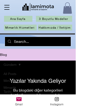
Ana Sayfa
3 Boyutlu Modeller
Mimarlık Hizmetleri
Hakkımızda / İletişim
Blog
Gündem
All Posts
Yazılar Yakında Geliyor
Mimarlık
Mimarlık
Bu blogdaki diğer kategorileri
Tarihi
keşfedin veya daha sonra tekrar
Mimari
kontrol edin.
Projeler
Gmail
Instagram