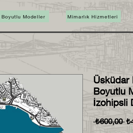
 Boyutlu Modeller
Mimarlık Hizmetleri
Üsküdar
Boyutlu 
İzohipsli
No
 ₺600,00 
₺
Fi