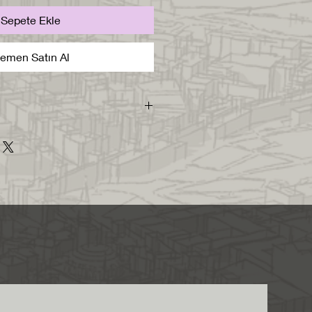
Sepete Ekle
emen Satın Al
sı içerisinde skp2016.
m edilecektir.
metre boyutunda, 1/1
mıştır.
di layerında modellenmiştir. Bu
iz layerları kapatıp
klı malzeme ile boyanmıştır. Bu
lzemeye sahip elemanları
ilir ve render alırken malzeme