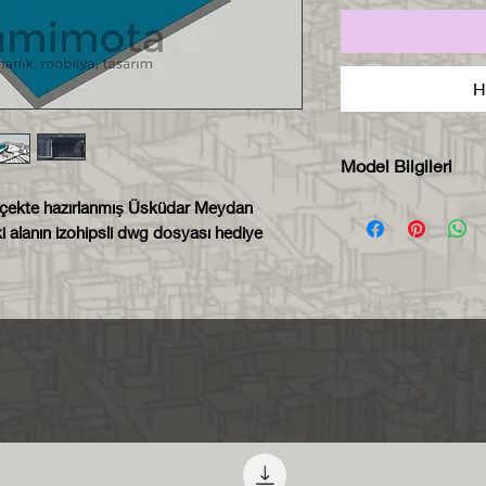
H
Model Bilgileri
Model zip dosya
ölçekte hazırlanmış Üsküdar Meydan
i alanın izohipsli dwg dosyası hediye
formatında tesli
Model 950x750 
ölçekte hazırlan
Her bileşen ken
sayede istediğin
açabilirsiniz.
Her bileşen far
sayede aynı ma
kolaylıkla seçeb
atayabilirsiniz.