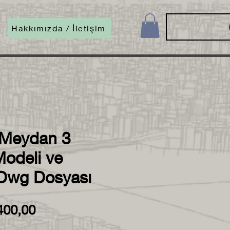
Hakkımızda / İletişim
 Meydan 3
Modeli ve
 Dwg Dosyası
rmal
İndirimli
400,00
yat
Fiyat