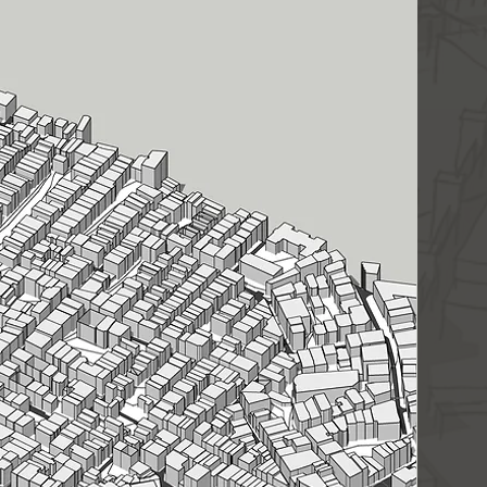
 layerları ve 1 metrede bir
i içermektedir. İzohipsler bina
düzenlenmiştir.
yasının sınırları, ürün
üldüğü gibidir. Lütfen satın
kkatli inceleyiniz.
yla teslim edildiği andan
eya değişim kabul