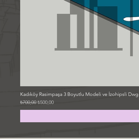
Kadıköy Rasimpaşa 3 Boyutlu Modeli ve İzohipsli Dwg
Normal Fiyat
İndirimli Fiyat
₺700,00
₺500,00