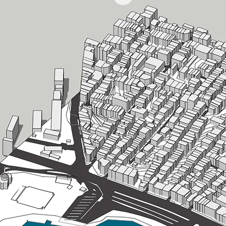
Dwg dosyası tüm
geçen izohipsler
ve yollara göre 
Model ve dwg dos
resimlerinde gör
almadan önce di
Model mail yolu
itibaren iade v
edilmemektedir.