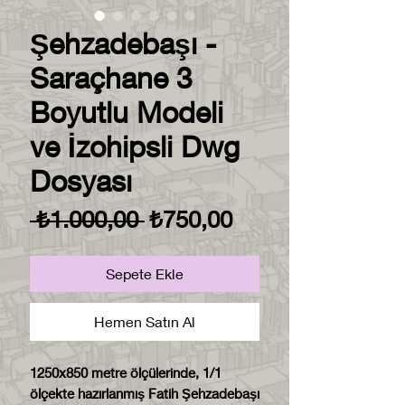
Şehzadebaşı -
Saraçhane 3
Boyutlu Modeli
ve İzohipsli Dwg
Dosyası
Normal
İndirimli
 ₺1.000,00 
₺750,00
Fiyat
Fiyat
Sepete Ekle
Hemen Satın Al
1250x850 metre ölçülerinde, 1/1
ölçekte hazırlanmış Fatih Şehzadebaşı