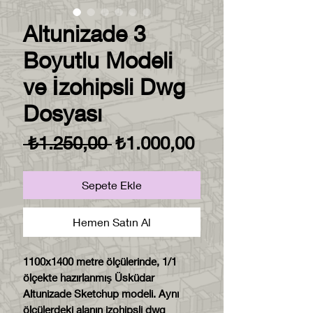
Altunizade 3
Boyutlu Modeli
ve İzohipsli Dwg
Dosyası
Normal
İndirimli
 ₺1.250,00 
₺1.000,00
Fiyat
Fiyat
Sepete Ekle
Hemen Satın Al
1100x1400 metre ölçülerinde, 1/1
ölçekte hazırlanmış Üsküdar
Altunizade Sketchup modeli. Aynı
ölçülerdeki alanın izohipsli dwg