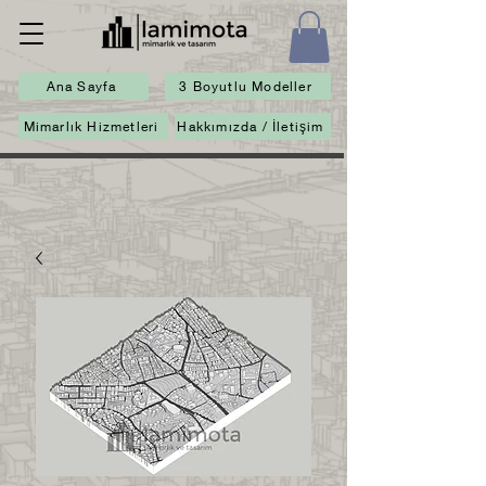
Ana Sayfa
3 Boyutlu Modeller
Mimarlık Hizmetleri
Hakkımızda / İletişim