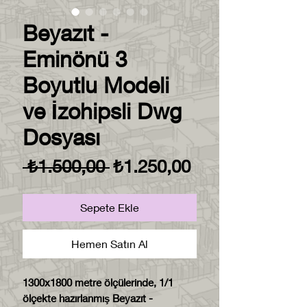
Beyazıt -
Eminönü 3
Boyutlu Modeli
ve İzohipsli Dwg
Dosyası
Normal
İndirimli
 ₺1.500,00 
₺1.250,00
Fiyat
Fiyat
Sepete Ekle
Hemen Satın Al
1300x1800 metre ölçülerinde, 1/1
ölçekte hazırlanmış Beyazıt -