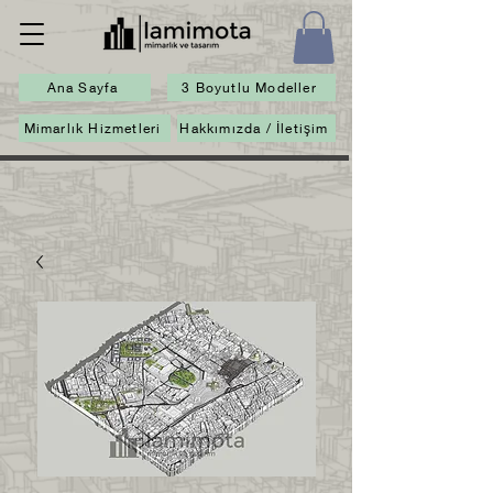
Ana Sayfa
3 Boyutlu Modeller
Mimarlık Hizmetleri
Hakkımızda / İletişim