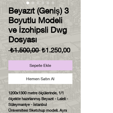
Beyazıt (Geniş) 3
Boyutlu Modeli
ve İzohipsli Dwg
Dosyası
Normal
İndirimli
 ₺1.500,00 
₺1.250,00
Fiyat
Fiyat
Sepete Ekle
Hemen Satın Al
1200x1300 metre ölçülerinde, 1/1
ölçekte hazırlanmış Beyazıt - Laleli -
Süleymaniye - İstanbul
Üniversitesi Sketchup modeli. Aynı