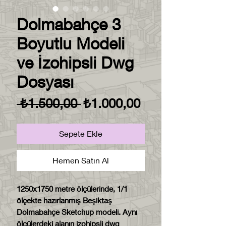
Dolmabahçe 3
Boyutlu Modeli
ve İzohipsli Dwg
Dosyası
Normal
İndirimli
 ₺1.500,00 
₺1.000,00
Fiyat
Fiyat
Sepete Ekle
Hemen Satın Al
1250x1750 metre ölçülerinde, 1/1
ölçekte hazırlanmış Beşiktaş
Dolmabahçe Sketchup modeli. Aynı
ölçülerdeki alanın izohipsli dwg