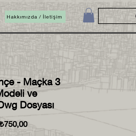
Hakkımızda / İletişim
çe - Maçka 3
Modeli ve
 Dwg Dosyası
Normal
İndirimli
₺750,00
Fiyat
Fiyat