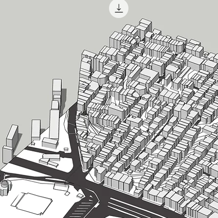
Dwg dosyası tüm
geçen izohipsler
ve yollara göre 
Model ve dwg dos
resimlerinde gör
almadan önce di
Model mail yolu
itibaren iade v
edilmemektedir.