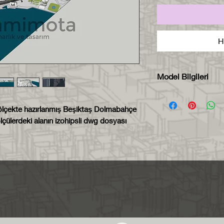
H
Model Bilgileri
Model zip dosya
formatında tesli
 ölçekte hazırlanmış Beşiktaş Dolmabahçe
Model 800x1300
çülerdeki alanın izohipsli dwg dosyası
hazırlanmıştır.
Her bileşen ken
sayede istediğin
açabilirsiniz.
Her bileşen far
sayede aynı ma
kolaylıkla seçeb
atayabilirsiniz.