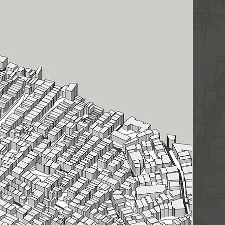
 layerları ve 1 metrede bir
i içermektedir. İzohipsler bina
düzenlenmiştir.
yasının sınırları, ürün
üldüğü gibidir. Lütfen satın
kkatli inceleyiniz.
yla teslim edildiği andan
eya değişim kabul