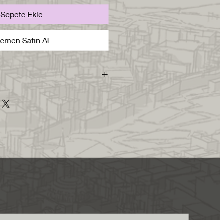
Sepete Ekle
emen Satın Al
sı içerisinde skp2016.
m edilecektir.
 metre boyutunda, 1/1 ölçekte
di layerında modellenmiştir. Bu
iz layerları kapatıp
klı malzeme ile boyanmıştır. Bu
lzemeye sahip elemanları
ilir ve render alırken malzeme