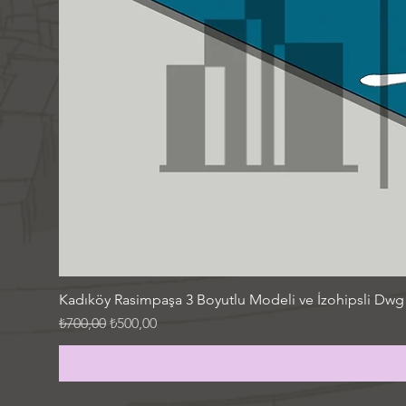
Kadıköy Rasimpaşa 3 Boyutlu Modeli ve İzohipsli Dwg
Normal Fiyat
İndirimli Fiyat
₺700,00
₺500,00