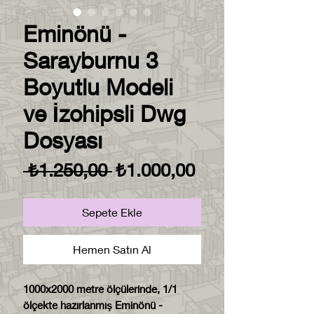
Eminönü -
Sarayburnu 3
Boyutlu Modeli
ve İzohipsli Dwg
Dosyası
Normal
İndirimli
 ₺1.250,00 
₺1.000,00
Fiyat
Fiyat
Sepete Ekle
Hemen Satın Al
1000x2000 metre ölçülerinde, 1/1
ölçekte hazırlanmış Eminönü -