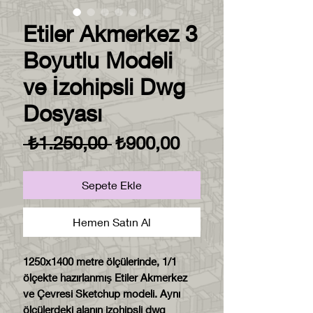
Etiler Akmerkez 3
Boyutlu Modeli
ve İzohipsli Dwg
Dosyası
Normal
İndirimli
 ₺1.250,00 
₺900,00
Fiyat
Fiyat
Sepete Ekle
Hemen Satın Al
1250x1400 metre ölçülerinde, 1/1
ölçekte hazırlanmış Etiler Akmerkez
ve Çevresi Sketchup modeli. Aynı
ölçülerdeki alanın izohipsli dwg