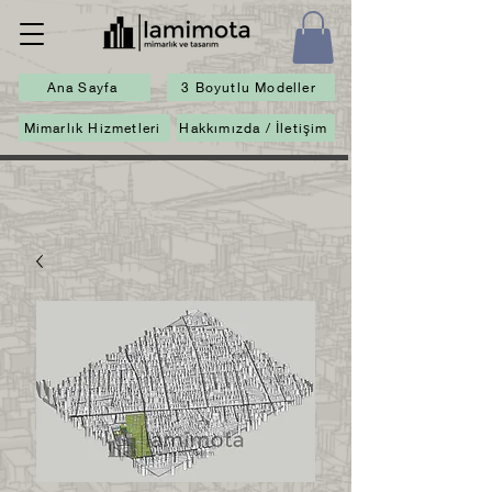
Ana Sayfa
3 Boyutlu Modeller
Mimarlık Hizmetleri
Hakkımızda / İletişim