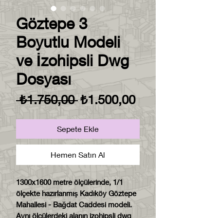
Göztepe 3
Boyutlu Modeli
ve İzohipsli Dwg
Dosyası
Normal
İndirimli
 ₺1.750,00 
₺1.500,00
Fiyat
Fiyat
Sepete Ekle
Hemen Satın Al
1300x1600 metre ölçülerinde, 1/1
ölçekte hazırlanmış Kadıköy Göztepe
Mahallesi - Bağdat Caddesi modeli.
Aynı ölçülerdeki alanın izohipsli dwg