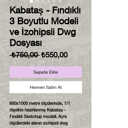
Kabataş - Fındıklı
3 Boyutlu Modeli
ve İzohipsli Dwg
Dosyası
Normal
İndirimli
 ₺750,00 
₺550,00
Fiyat
Fiyat
Sepete Ekle
Hemen Satın Al
600x1000 metre ölçülerinde, 1/1
ölçekte hazırlanmış Kabataş -
Fındıklı Sketchup modeli. Aynı
ölçülerdeki alanın izohipsli dwg