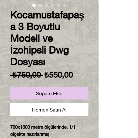
Kocamustafapaş
a 3 Boyutlu
Modeli ve
İzohipsli Dwg
Dosyası
Normal
İndirimli
 ₺750,00 
₺550,00
Fiyat
Fiyat
Sepete Ekle
Hemen Satın Al
700x1000 metre ölçülerinde, 1/1
ölçekte hazırlanmış