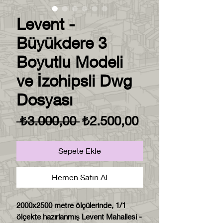
Levent -
Büyükdere 3
Boyutlu Modeli
ve İzohipsli Dwg
Dosyası
Normal
İndirimli
 ₺3.000,00 
₺2.500,00
Fiyat
Fiyat
Sepete Ekle
Hemen Satın Al
2000x2500 metre ölçülerinde, 1/1
ölçekte hazırlanmış Levent Mahallesi -