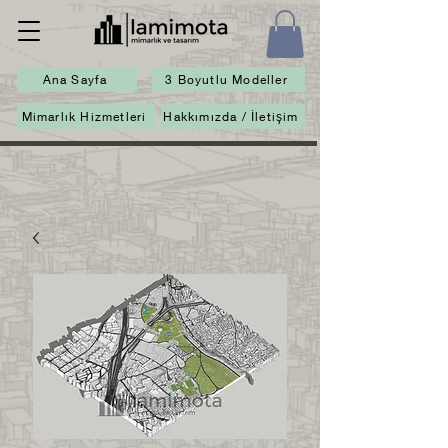
Ana Sayfa
3 Boyutlu Modeller
Mimarlık Hizmetleri
Hakkımızda / İletişim