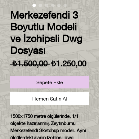
Merkezefendi 3
Boyutlu Modeli
ve İzohipsli Dwg
Dosyası
Normal
İndirimli
 ₺1.500,00 
₺1.250,00
Fiyat
Fiyat
Sepete Ekle
Hemen Satın Al
1500x1750 metre ölçülerinde, 1/1
ölçekte hazırlanmış Zeytinburnu
Merkezefendi Sketchup modeli. Aynı
ölçülerdeki alanın izohipsli dwg