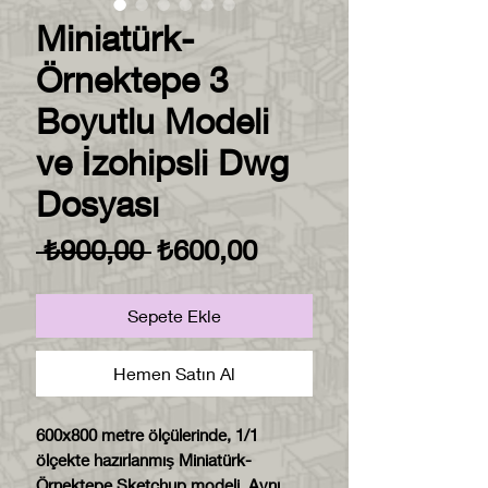
Miniatürk-
Örnektepe 3
Boyutlu Modeli
ve İzohipsli Dwg
Dosyası
Normal
İndirimli
 ₺900,00 
₺600,00
Fiyat
Fiyat
Sepete Ekle
Hemen Satın Al
600x800 metre ölçülerinde, 1/1
ölçekte hazırlanmış Miniatürk-
Örnektepe Sketchup modeli. Aynı