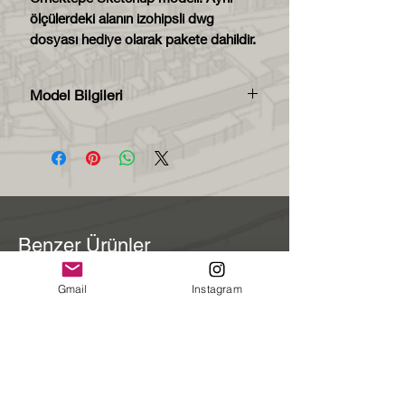
ölçülerdeki alanın izohipsli dwg
dosyası hediye olarak pakete dahildir.
Model Bilgileri
Model zip dosyası içerisinde
skp2016. formatında teslim
edilecektir.
Model 600x800 metre
boyutunda, 1/1
ölçekte hazırlanmıştır.
Benzer Ürünler
Her bileşen kendi layerında
modellenmiştir. Bu sayede
Gmail
Instagram
istediğiniz layerları kapatıp
açabilirsiniz.
Her bileşen farklı malzeme ile
boyanmıştır. Bu sayede aynı
malzemeye sahip elemanları