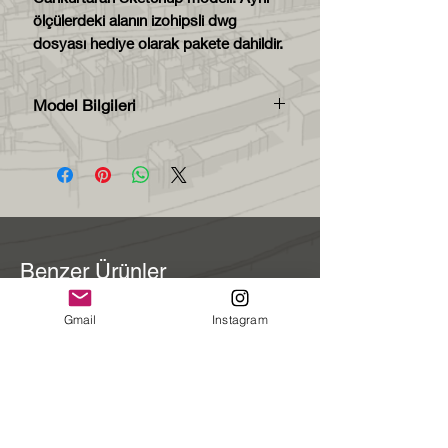
ölçülerdeki alanın izohipsli dwg
dosyası hediye olarak pakete dahildir.
Model Bilgileri
Model zip dosyası içerisinde
skp2016. formatında teslim
edilecektir.
Model 800x900 metre
boyutunda, 1/1
ölçekte hazırlanmıştır.
Benzer Ürünler
Her bileşen kendi layerında
modellenmiştir. Bu sayede
Gmail
Instagram
istediğiniz layerları kapatıp
açabilirsiniz.
Her bileşen farklı malzeme ile
boyanmıştır. Bu sayede aynı
malzemeye sahip elemanları