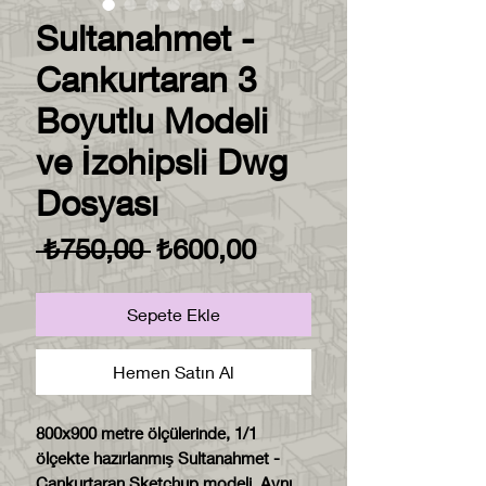
Sultanahmet -
Cankurtaran 3
Boyutlu Modeli
ve İzohipsli Dwg
Dosyası
Normal
İndirimli
 ₺750,00 
₺600,00
Fiyat
Fiyat
Sepete Ekle
Hemen Satın Al
800x900 metre ölçülerinde, 1/1
ölçekte hazırlanmış Sultanahmet -
Cankurtaran Sketchup modeli. Aynı