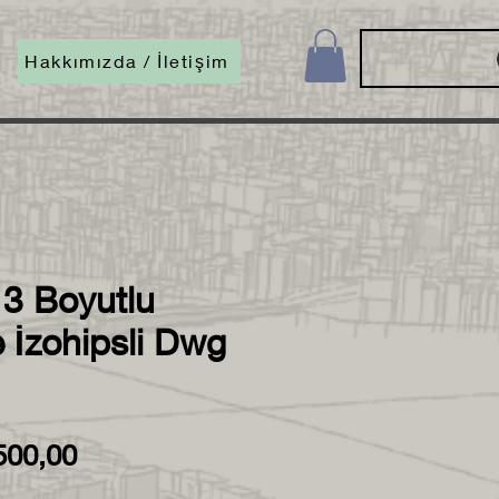
Hakkımızda / İletişim
 3 Boyutlu
 İzohipsli Dwg
rmal
İndirimli
500,00
yat
Fiyat