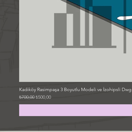
Kadıköy Rasimpaşa 3 Boyutlu Modeli ve İzohipsli Dwg
Normal Fiyat
İndirimli Fiyat
₺700,00
₺500,00