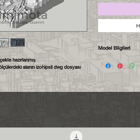
H
Model Bilgileri
Model zip dosya
lçekte hazırlanmış
lçülerdeki alanın izohipsli dwg dosyası
formatında tesli
Model 650x800 
ölçekte hazırlan
Her bileşen ken
sayede istediğin
açabilirsiniz.
Her bileşen far
sayede aynı ma
kolaylıkla seçeb
atayabilirsiniz.