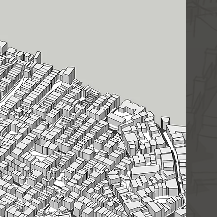
 layerları ve 1 metrede bir
i içermektedir. İzohipsler bina
düzenlenmiştir.
yasının sınırları, ürün
üldüğü gibidir. Lütfen satın
kkatli inceleyiniz.
yla teslim edildiği andan
eya değişim kabul