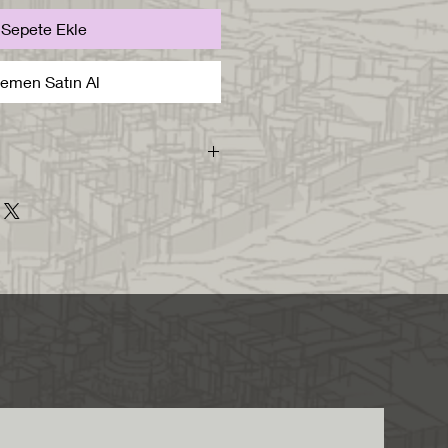
Sepete Ekle
emen Satın Al
sı içerisinde skp2016.
m edilecektir.
metre boyutunda, 1/1
mıştır.
di layerında modellenmiştir. Bu
iz layerları kapatıp
klı malzeme ile boyanmıştır. Bu
lzemeye sahip elemanları
ilir ve render alırken malzeme