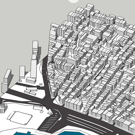
Dwg dosyası tüm
geçen izohipsler
ve yollara göre 
Model ve dwg dos
resimlerinde gör
almadan önce di
Model mail yolu
itibaren iade v
edilmemektedir.