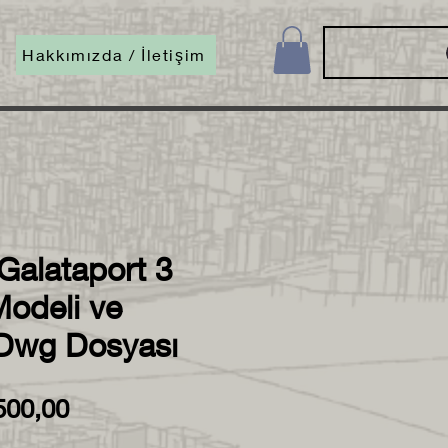
Hakkımızda / İletişim
Galataport 3
Modeli ve
 Dwg Dosyası
rmal
İndirimli
500,00
yat
Fiyat