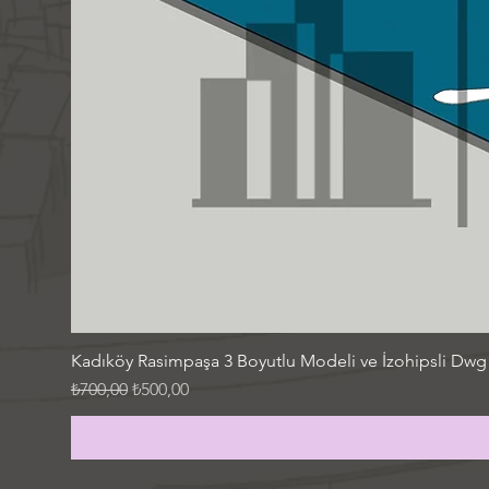
Kadıköy Rasimpaşa 3 Boyutlu Modeli ve İzohipsli Dwg
Normal Fiyat
İndirimli Fiyat
₺700,00
₺500,00