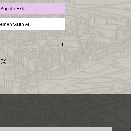
Sepete Ekle
emen Satın Al
sı içerisinde skp2016.
m edilecektir.
0 metre boyutunda, 1/1
mıştır.
di layerında modellenmiştir. Bu
iz layerları kapatıp
klı malzeme ile boyanmıştır. Bu
lzemeye sahip elemanları
ilir ve render alırken malzeme