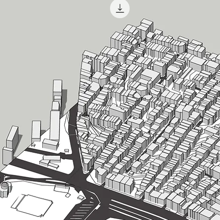
Dwg dosyası tüm
geçen izohipsler
ve yollara göre 
Model ve dwg dos
resimlerinde gör
almadan önce di
Model mail yolu
itibaren iade v
edilmemektedir.