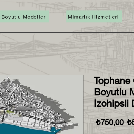
 Boyutlu Modeller
Mimarlık Hizmetleri
Tophane 
Boyutlu 
İzohipsli
No
 ₺750,00 
₺
Fi