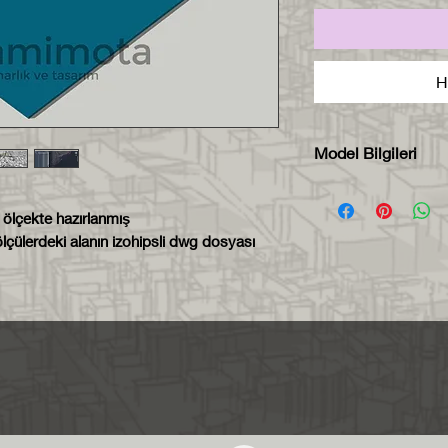
H
Model Bilgileri
Model zip dosya
formatında tesli
 ölçekte hazırlanmış
Model 1000x100
çülerdeki alanın izohipsli dwg dosyası
ölçekte hazırlan
Her bileşen ken
sayede istediğin
açabilirsiniz.
Her bileşen far
sayede aynı ma
kolaylıkla seçeb
atayabilirsiniz.