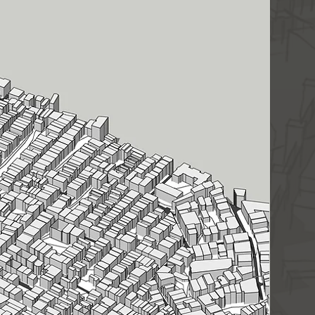
 layerları ve 1 metrede bir
i içermektedir. İzohipsler bina
düzenlenmiştir.
yasının sınırları, ürün
üldüğü gibidir. Lütfen satın
kkatli inceleyiniz.
yla teslim edildiği andan
eya değişim kabul