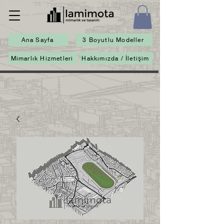
Ana Sayfa
3 Boyutlu Modeller
Mimarlık Hizmetleri
Hakkımızda / İletişim