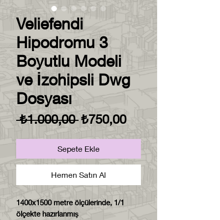
Veliefendi
Hipodromu 3
Boyutlu Modeli
ve İzohipsli Dwg
Dosyası
Normal
İndirimli
 ₺1.000,00 
₺750,00
Fiyat
Fiyat
Sepete Ekle
Hemen Satın Al
1400x1500 metre ölçülerinde, 1/1
ölçekte hazırlanmış