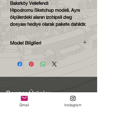
Bakırköy Veliefendi
Hipodromu Sketchup modeli. Aynı
ölçülerdeki alanın izohipsli dwg
dosyası hediye olarak pakete dahildir.
Model Bilgileri
Model zip dosyası içerisinde
skp2016. formatında teslim
edilecektir.
Model 1400x1500 metre
boyutunda, 1/1 ölçekte
hazırlanmıştır.
Benzer Ürünler
Her bileşen kendi layerında
modellenmiştir. Bu sayede
Gmail
Instagram
istediğiniz layerları kapatıp
açabilirsiniz.
Her bileşen farklı malzeme ile
boyanmıştır. Bu sayede aynı