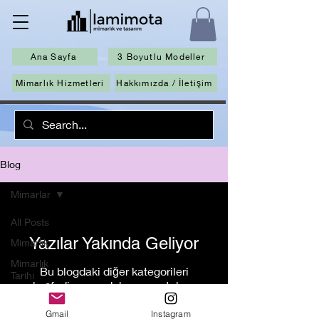
Ana Sayfa
3 Boyutlu Modeller
Mimarlık Hizmetleri
Hakkımızda / İletişim
Blog
Mimarlar
All Posts
Yazılar Yakında Geliyor
Mimarlık
Mimarlık
Bu blogdaki diğer kategorileri
Tarihi
keşfedin veya daha sonra tekrar
Mimari
kontrol edin.
Projeler
Gmail
Instagram